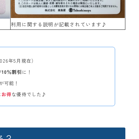
利用に関する説明が記載されています♪
2026年5月現在）
が
10％割引
に！
が可能！
に
お得
な優待でした♪
る？