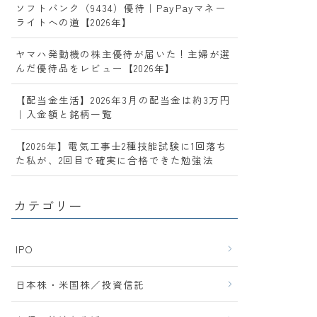
ソフトバンク（9434）優待｜PayPayマネー
ライトへの道【2026年】
ヤマハ発動機の株主優待が届いた！主婦が選
んだ優待品をレビュー【2026年】
【配当金生活】2026年3月の配当金は約3万円
｜入金額と銘柄一覧
【2026年】電気工事士2種技能試験に1回落ち
た私が、2回目で確実に合格できた勉強法
カテゴリー
IPO
日本株・米国株／投資信託