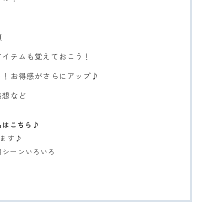
？
額
アイテムも覚えておこう！
ト！お得感がさらにアップ♪
感想など
品はこちら♪
います♪
用シーンいろいろ