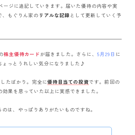
ページに追記していきます。届いた優待の内容や実
で、もぐりん家の
リアルな記録
として更新していく予
の
株主優待カード
が届きました。さらに、
5月29日
に
ちょっとうれしい気分になりました♪
入したばかり。完全に
優待目当ての投資
です。前回の
の効果を思っていた以上に実感できました。
るのは、やっぱりありがたいものですね。