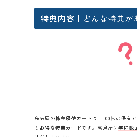
特典内容
｜どんな特典が
高島屋の
株主優待カード
は、100株の保有で
も
お得な特典カード
です。高島屋に
年に数