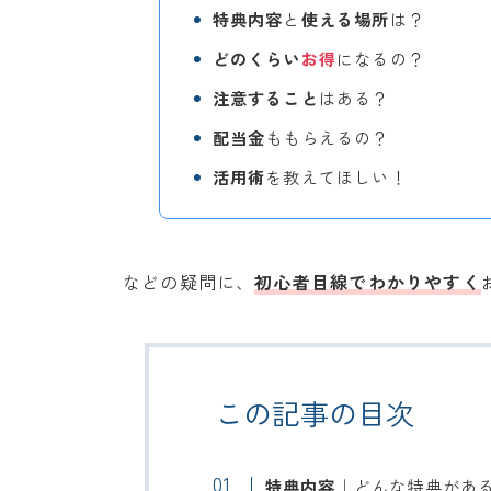
特典内容
と
使える場所
は？
どのくらい
お得
になるの？
注意すること
はある？
配当金
ももらえるの？
活用術
を教えてほしい！
などの疑問に、
初心者目線でわかりやすく
この記事の目次
特典内容
｜どんな特典があ