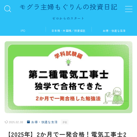
モグラ主婦もぐりんの投資日記
ゼロからのスタート
MENU
IPO
日本株・米国株／投資信託
お得・快適な生活
ホーム
IPO
日本株・米国株／投資信託
お得・快適な生活
2026.02.08
お得・快適な生活
PR
【2025年】2か月で一発合格！電気工事士2