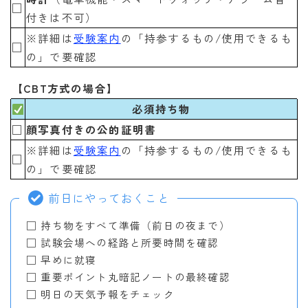
□
付きは不可）
※詳細は
受験案内
の「持参するもの/使用できるも
□
の」で要確認
【CBT方式の場合】
必須持ち物
□
顔写真付きの公的証明書
※詳細は
受験案内
の「持参するもの/使用できるも
□
の」で要確認
前日にやっておくこと
□ 持ち物をすべて準備（前日の夜まで）
□ 試験会場への経路と所要時間を確認
□ 早めに就寝
□ 重要ポイント丸暗記ノートの最終確認
□ 明日の天気予報をチェック