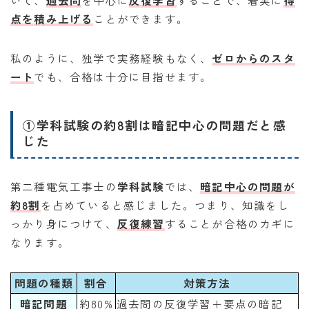
いて、
過去問
を中心に
反復学習
することで、着実に
得
点を積み上げる
ことができます。
私のように、独学で実務経験もなく、
ゼロからのスタ
ート
でも、合格は十分に目指せます。
①学科試験の約8割は暗記中心の問題だと感
じた
第二種電気工事士の
学科試験
では、
暗記中心の問題が
約8割
を占めていると感じました。つまり、知識をし
っかり身につけて、
反復練習
することが合格のカギに
なります。
問題の種類
割合
対策方法
暗記問題
約80%
過去問の反復学習＋要点の暗記