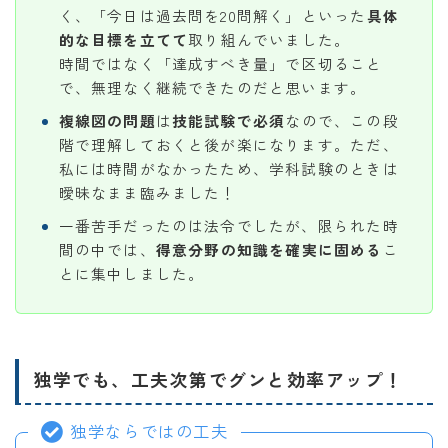
く、「今日は過去問を20問解く」といった
具体
的な目標を立てて
取り組んでいました。
時間ではなく「達成すべき量」で区切ること
で、無理なく継続できたのだと思います。
複線図の問題
は
技能試験で必須
なので、この段
階で理解しておくと後が楽になります。ただ、
私には時間がなかったため、学科試験のときは
曖昧なまま臨みました！
一番苦手だったのは法令でしたが、限られた時
間の中では、
得意分野の知識を確実に固める
こ
とに集中しました。
独学でも、工夫次第でグンと効率アップ！
独学ならではの工夫