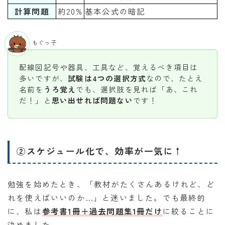
計算問題
約20%
基本公式の暗記
もぐっ子
配線図記号や器具、工具など、覚えるべき項目は
多いですが、
試験は4つの選択方式
なので、たとえ
名前を
うろ覚え
でも、選択肢を見れば「あ、これ
だ！」と
思い出せれば問題ない
です！
②スケジュール化で、効率が一気に↑
勉強を始めたとき、「教材がたくさんあるけれど、ど
れを使えばいいのか…」と迷いました。でも最終的
に、私は
参考書1冊＋過去問題集1冊だけ
に絞ることに
決めました。