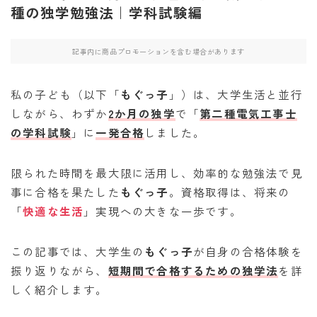
種の独学勉強法｜学科試験編
記事内に商品プロモーションを含む場合があります
私の子ども（以下「
もぐっ子
」）は、大学生活と並行
しながら、わずか
2か月の独学
で「
第二種電気工事士
の学科試験
」に
一発合格
しました。
限られた時間を最大限に活用し、効率的な勉強法で見
事に合格を果たした
もぐっ子
。資格取得は、将来の
「
快適な生活
」実現への大きな一歩です。
この記事では、大学生の
もぐっ子
が自身の合格体験を
振り返りながら、
短期間で合格するための独学法
を詳
しく紹介します。