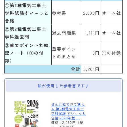
①第2種電気工事士
学科試験すい～っと
参考書
2,090円
オーム社
合格
②第2種電気工事士
過去問題集
1,111円
オーム社
学科過去問
③重要ポイント丸暗
重要ポイン
記ノート（①の付
0円
①の付録
トのまとめ
録）
合計
3,201円
私が使用した参考書です♪
ぜんぶ絵で見て覚え
る 第2種電気工事士
学科試験 すい～っと
合格 2026年版 …
価格：2,090円（税
込、送料無料)