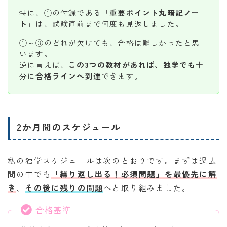
特に、①の付録である「
重要ポイント丸暗記ノー
ト
」は、試験直前まで何度も見返しました。
①～③のどれが欠けても、合格は難しかったと思
います。
逆に言えば、
この3つの教材があれば、独学でも
十
分に
合格ラインへ到達
できます。
2か月間のスケジュール
私の独学スケジュールは次のとおりです。まずは過去
問の中でも
「繰り返し出る！必須問題」を最優先に解
き
、
その後に残りの問題
へと取り組みました。
合格基準