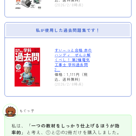
(2026/2/8時点)
私が使用した過去問題集です！
すい～っと合格 赤の
ハンディ ぜんぶ解
くべし！ 第2種電気
工事士 学科過去問
2…
価格：1,111円（税
込、送料無料)
(2026/2/8時点)
もぐっ子
私は、「
一つの教材をしっかり仕上げるほうが効
率的
」と考え、①と②の2冊だけを購入しました。