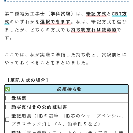
第二種電気工事士（
学科試験）
は、
筆記方式
と
CBT方
式
のいずれかを
選択できます
。私は、筆記方式を選び
ましたが、どちらの方式でも
持ち物忘れは致命的
で
す。
ここでは、私が実際に準備した持ち物と、試験前日に
やっておくべきことをまとめました。
【筆記方式の場合】
必須持ち物
□
受験票
□
顔写真付きの公的証明書
筆記用具
（HBの鉛筆、HB芯のシャープペンシル、
□
プラスチック消しゴム、鉛筆削りなど）
時計
（電卓機能・スマートウォッチ・アラーム音