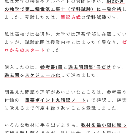
私は大学の授業やアルバイトの合間を使い、
約2か月
の独学で第二種電気工事士（学科試験）に一発合格
し
ました。受験したのは、
筆記方式
の
学科試験
です。
私は高校では普通科、大学では理系学部に在籍してい
ますが、試験範囲は授業内容とはまったく異なり、
ゼ
ロからのスタート
でした。
購入したのは、
参考書1冊
と
過去問題集1冊
だけ
です。
過去問
を
スケジュール化
して進めました。
間違えた問題や理解があいまいなところは、参考書や
付録の「
重要ポイント丸暗記ノート
」で確認し、確実
に覚えるまで何度も繰り返すことを意識しました。
いろんな教材に手を出すよりも、
教材を最小限に絞っ
て繰り返し解く
ほうが、私には合っていたと思いま