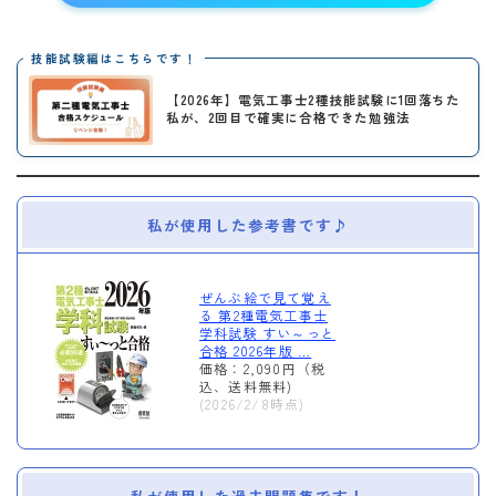
技能試験編はこちらです！
【2026年】電気工事士2種技能試験に1回落ちた
私が、2回目で確実に合格できた勉強法
私が使用した参考書です♪
ぜんぶ絵で見て覚え
る 第2種電気工事士
Follow Me
学科試験 すい～っと
合格 2026年版 …
価格：2,090円（税
込、送料無料)
(2026/2/8時点)