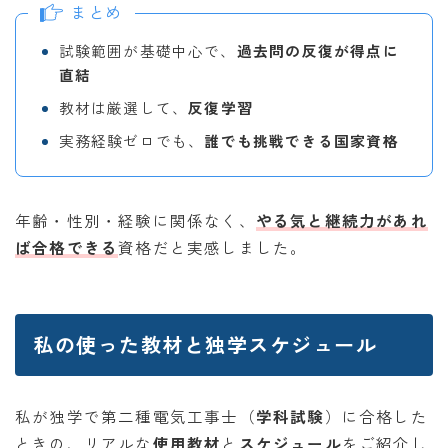
まとめ
試験範囲が基礎中心で、
過去問の反復が得点に
直結
教材は厳選して、
反復学習
実務経験ゼロでも、
誰でも挑戦できる国家資格
年齢・性別・経験に関係なく、
やる気と継続力
があれ
ば合格できる
資格だと実感しました。
私の使った教材と独学スケジュール
私が独学で第二種電気工事士（
学科試験
）に合格した
ときの、リアルな
使用教材
と
スケジュール
をご紹介し