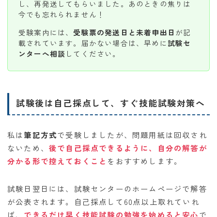
し、再発送してもらいました。あのときの焦りは
今でも忘れられません！
受験案内には、
受験票の発送日と未着申出日
が記
載されています。届かない場合は、早めに
試験セ
ンターへ相談
してください。
試験後は自己採点して、すぐ技能試験対策へ
私は
筆記方式
で受験しましたが、問題用紙は回収され
ないため、
後で自己採点できるように、
自分の解答が
分かる形で控えておくこと
をおすすめします。
試験日翌日には、試験センターのホームページで解答
が公表されます。自己採点して60点以上取れていれ
ば、
できるだけ早く技能試験の勉強を始めると安心
で