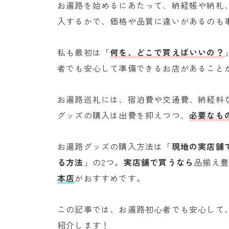
お遍路を始めるにあたって、納経帳や納札
入するかで、価格や品質に違いがあるのも
私も最初は「
何を、
どこで買えばいいの？
者でも安心して準備できるお店があること
お遍路巡礼には、宿泊費や交通費、納経料
グッズの購入は出費を抑えつつ、
必要なも
お遍路グッズの購入方法は「
現地の実店舗
る方法
」の2つ。
実店舗で買うなら
品揃え
本店
がおすすめです。
この記事では、お遍路初心者でも安心して
紹介します！