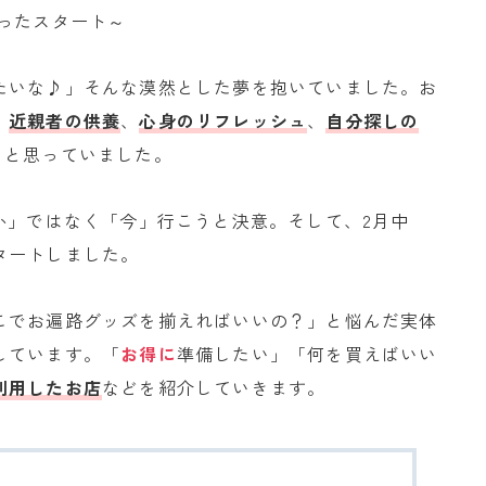
ったスタート～
たいな♪」そんな漠然とした夢を抱いていました。お
、
近親者の供養
、
心身のリフレッシュ
、
自分探しの
らと思っていました。
か」ではなく「今」行こうと決意。そして、2月中
タートしました。
こでお遍路グッズを揃えればいいの？」と悩んだ実体
しています。「
お得に
準備したい」「何を買えばいい
利用したお店
などを紹介していきます。