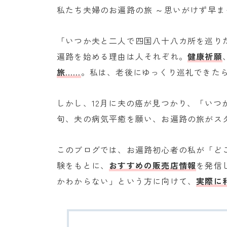
私たち夫婦のお遍路の旅 ～思いがけず早ま
「いつか夫と二人で四国八十八カ所を巡り
遍路を始める理由は人それぞれ。
健康祈願
旅……
。私は、老後にゆっくり巡礼できた
しかし、12月に夫の癌が見つかり、「いつ
旬、夫の病気平癒を願い、お遍路の旅がス
このブログでは、お遍路初心者の私が「ど
験をもとに、
おすすめの販売店情報
を発信
かわからない」という方に向けて、
実際に