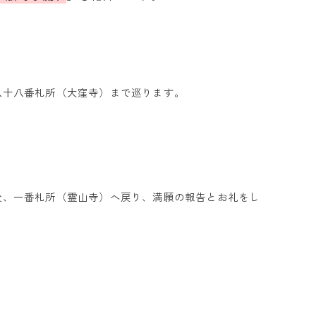
八十八番札所（大窪寺）まで巡ります。
後、一番札所（霊山寺）へ戻り、満願の報告とお礼をし