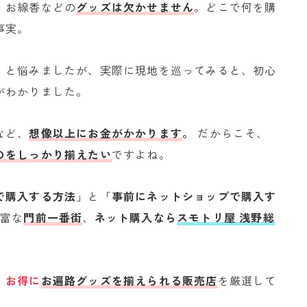
、お線香などの
グッズは欠かせません
。どこで何を購
事実。
」と悩みましたが、実際に現地を巡ってみると、初心
がわかりました。
など、
想像以上にお金がかかります
。
だからこそ、
のをしっかり揃えたい
ですよね。
で購入する方法
」と「
事前にネットショップで購入す
豊富な
門前一番街
、
ネット購入なら
スモトリ屋 浅野総
、
お得に
お遍路グッズを揃えられる販売店
を厳選して