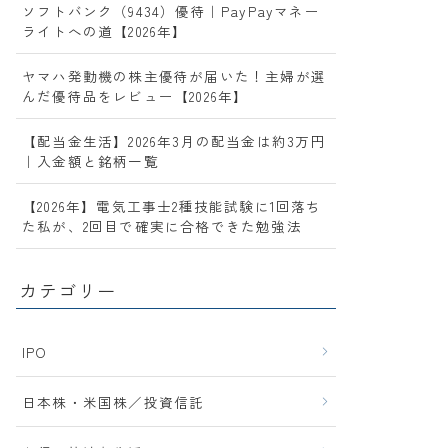
ソフトバンク（9434）優待｜PayPayマネー
ライトへの道【2026年】
ヤマハ発動機の株主優待が届いた！主婦が選
んだ優待品をレビュー【2026年】
【配当金生活】2026年3月の配当金は約3万円
｜入金額と銘柄一覧
【2026年】電気工事士2種技能試験に1回落ち
た私が、2回目で確実に合格できた勉強法
カテゴリー
IPO
日本株・米国株／投資信託