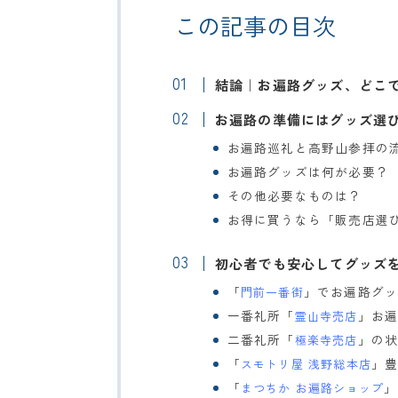
この記事の目次
結論｜お遍路グッズ、どこ
お遍路の準備にはグッズ選
お遍路巡礼と高野山参拝の流
お遍路グッズは何が必要？
その他必要なものは？
お得に買うなら「販売店選
初心者でも安心してグッズ
「
」でお遍路グ
門前一番街
一番礼所「
」お
霊山寺売店
二番礼所「
」の
極楽寺売店
「
」
スモトリ屋 浅野総本店
「
」
まつちか お遍路ショップ